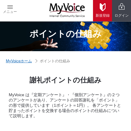
ネットリサーチ・
メニュー
閉じる
アンケート調査の
新規登録
ログイン
マイボイスコム
ポイントの仕組み
新規登録
ログイン
ホーム
MyVoiceホーム
ポイントの仕組み
はじめての方へ
謝礼ポイントの仕組み
MyVoiceモニターとは
MyVoice は『定期アンケート』・『個別アンケート』の２つ
ポイントの仕組み
のアンケートがあり、アンケートの回答謝礼を「ポイント」
の形で提供しています（1ポイント＝1円）。 各アンケートと
貯まったポイントを交換する場合のポイントの仕組みについ
よくある質問
て説明します。
モニター規約