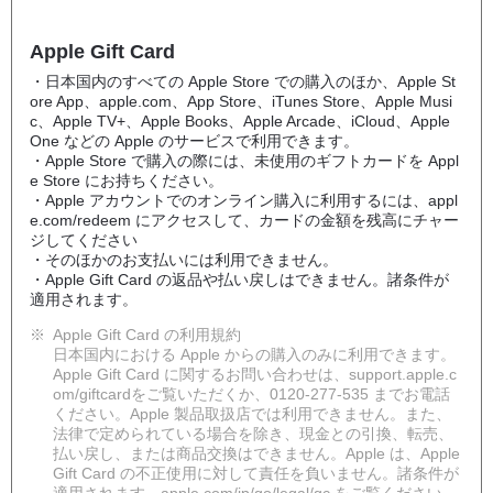
Apple Gift Card
・日本国内のすべての Apple Store での購入のほか、Apple St
ore App、apple.com、App Store、iTunes Store、Apple Musi
c、Apple TV+、Apple Books、Apple Arcade、iCloud、Apple
One などの Apple のサービスで利用できます。
・Apple Store で購入の際には、未使用のギフトカードを Appl
e Store にお持ちください。
・Apple アカウントでのオンライン購入に利用するには、appl
e.com/redeem にアクセスして、カードの金額を残高にチャー
ジしてください
・そのほかのお支払いには利用できません。
・Apple Gift Card の返品や払い戻しはできません。諸条件が
適用されます。
※
Apple Gift Card の利用規約
日本国内における Apple からの購入のみに利用できます。
Apple Gift Card に関するお問い合わせは、support.apple.c
om/giftcardをご覧いただくか、0120-277-535 までお電話
ください。Apple 製品取扱店では利用できません。また、
法律で定められている場合を除き、現金との引換、転売、
払い戻し、または商品交換はできません。Apple は、Apple
Gift Card の不正使用に対して責任を負いません。諸条件が