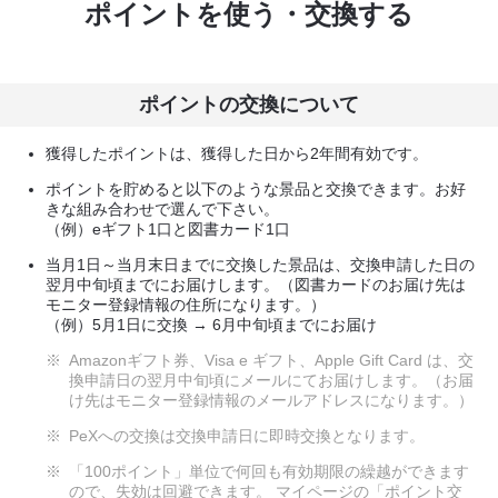
ポイントを使う・交換する
ポイントの交換について
獲得したポイントは、獲得した日から2年間有効です。
ポイントを貯めると以下のような景品と交換できます。お好
きな組み合わせで選んで下さい。
（例）eギフト1口と図書カード1口
当月1日～当月末日までに交換した景品は、交換申請した日の
翌月中旬頃までにお届けします。（図書カードのお届け先は
モニター登録情報の住所になります。）
（例）5月1日に交換 → 6月中旬頃までにお届け
※
Amazonギフト券、Visa e ギフト、Apple Gift Card は、交
換申請日の翌月中旬頃にメールにてお届けします。（お届
け先はモニター登録情報のメールアドレスになります。）
※
PeXへの交換は交換申請日に即時交換となります。
※
「100ポイント」単位で何回も有効期限の繰越ができます
ので、失効は回避できます。 マイページの「ポイント交